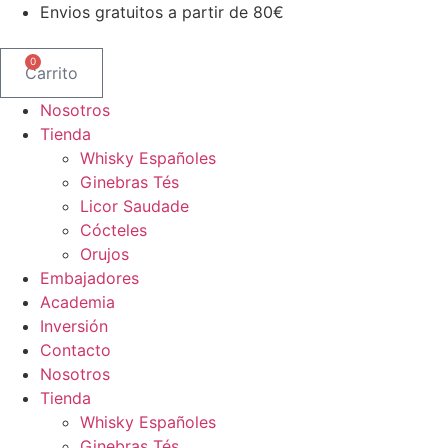
Ir
Envios gratuitos a partir de 80€
al
contenido
0
Carrito
Nosotros
Tienda
Whisky Españoles
Ginebras Tés
Licor Saudade
Cócteles
Orujos
Embajadores
Academia
Inversión
Contacto
Nosotros
Tienda
Whisky Españoles
Ginebras Tés